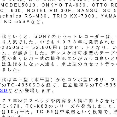
z MODEL5010、ONKYO TA-630、OTTO R
r CT-600、ROTEL RD-30F、SANSUI SC
Technics RS-M30、TRIO KX-7000、YAM
or KD-55SAなど。
年代というと、SONYのカセットレコーダーは
あり人気でした。中でも１９７３年に発売された
‐2850SD・ 52,800円）は大ヒットとなり、
ーム」が起きました。デンスケは可搬型のテープ
音質が良くレバー式の操作ボタンがカッコ良いと
には生録をしない人達も、卓上型のカセットデッ
いました。
時代は卓上型（水平型）からコンポ型に移り、フ
のTC-4350SDを経て、正立透視型のTC-535
0SD
などが登場します。
９７７年秋にスペックや内容を大幅に向上させたT
とTC-K7Ⅱ、TC-K8Bのシリーズを発売しまし
は10万千円。TC-K5は中級機という役割で、