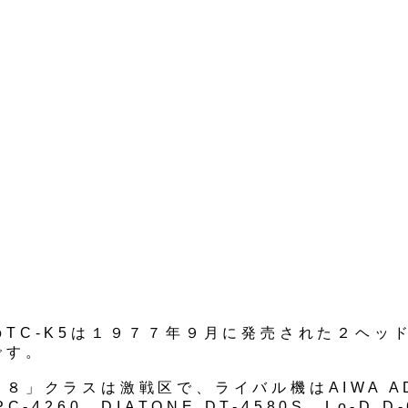
のTC-K5は１９７７年９月に発売された２ヘッ
です。
８」クラスは激戦区で、ライバル機はAIWA AD
PC-4260、DIATONE DT-4580S、Lo-D D