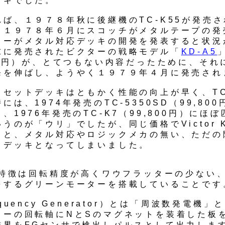
ッキでした。
れば、１９７８年秋に後継機のTC-K55が発売
、１９７８年６月にスコッチがメタルテープの発
ターがメタル対応デッキの開発を発表すると状況
末に発売されたビクターの戦略モデル「
KD-A5
00円）が、とてつもない内容だったために、それ
発を伸ばし、ようやく１９７９年４月に発売され
カセットデッキはともかく性能の向上が早く、TC
には、1974年発売のTC-5350SD（99,80
、1976年発売のTC-K7（99,800円）にほ
うのが「ウリ」でしたが、同じ価格でVictor K
ると、メタル対応やロジックメカの無い、ただの
トデッキとなってしまいました。
5の特徴は回転精度が高くワウフラッターの少ない、
をするグリーンモーターを搭載していることです
equency Generator）とは「周波数発電機」
ターの回転軸にNとSのマグネットを装着した板
磁界をFGセンサで検出しパルスとして出力しま