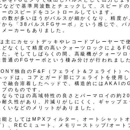
ICなどで基準周波数とチェックして、スピード
ターのスピードをコントロールしています。
トの数が多いほうがパルスが細かくなり、精度が
方から「38パルスFGサーボ」という感じで、パ
るメーカーもありました。
ボは主にカセットデッキやレコードプレーヤーで
ほどなくして精度の高いクォーツロックによるF
した。そしてしばらくの間、高級機がクォーツロ
は普通のFGサーボという棲み分けが行われまし
SONY独自のF&F（フェライト＆フェライト）
Fヘッドは、コアとガード部にフェライトを使用
スで融合溶着したヘッドで、構造的にはAKAIの
イプのものです。
トならではの高域特性の良さとパーマロイの約20
の耐久性があり、片減りがしにくく、ギャップエ
にくいなどのメリットがありました。
機能としてはMPXフィルター、オートシャット
プ）、RECミュート、メモリーストップ/オート