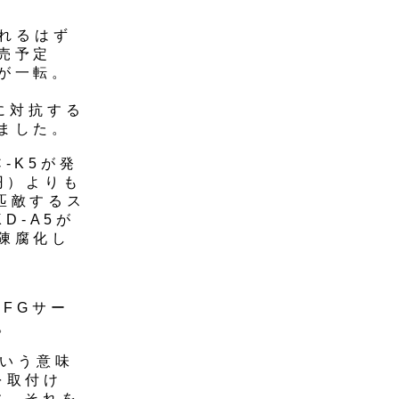
されるはず
売予定
が一転。
」
に対抗する
ました。
-K5が発
0円）よりも
ぼ匹敵するス
D-A5が
陳腐化し
FGサー
。
という意味
を取付け
す。それを