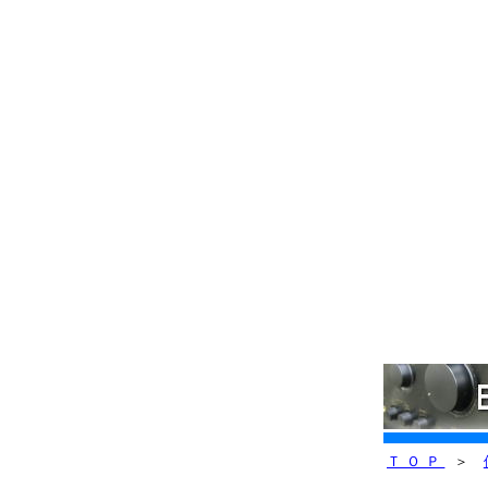
ＴＯＰ
＞