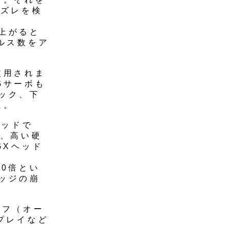
のズレを検
上がると
ルス数をア
使用されま
Gサーボも
ック、下
た。
ヘッドで
し、高い硬
GXヘッド
0倍とい
ッジの崩
オフ（オー
プレイなど