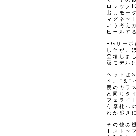
ロジック
出しモー
マグネッ
いう考え
ピールす
FGサー
したが、
登場しま
級モデル
ヘッドは
す。F&
度のガラ
と同じタ
フェライ
う摩耗へ
れが起き
その他の
トストッ