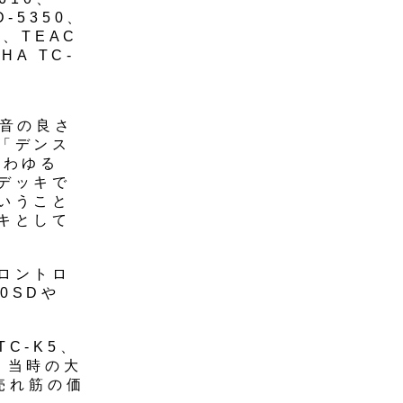
D-5350、
-5、TEAC
AHA TC-
、音の良さ
「デンス
いわゆる
デッキで
いうこと
キとして
ロントロ
0SDや
C-K5、
た。当時の大
売れ筋の価