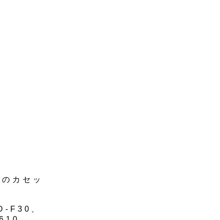
ドのカセッ
-F30、
-610、