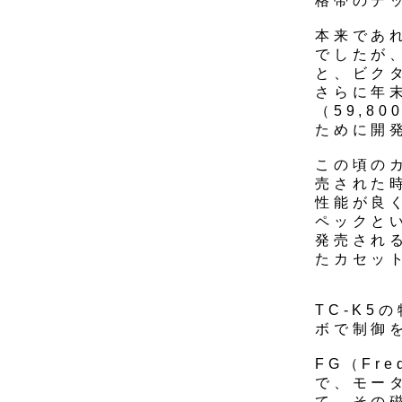
格帯のデ
本来であ
でしたが
と、ビク
さらに年
（59,8
ために開
この頃の
売された時
性能が良く
ペックとい
発売され
たカセッ
TC-K
ボで制御
FG（Fr
で、モー
て、その