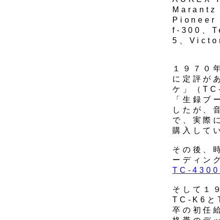
Marant
Pionee
f-300、
5、Vict
１９７０
に定評が
ケ」（TC
「生録ブ
したが、
で、実際
購入して
その後、
ーディング
TC-430
そして１
TC-K6
卒の初任給