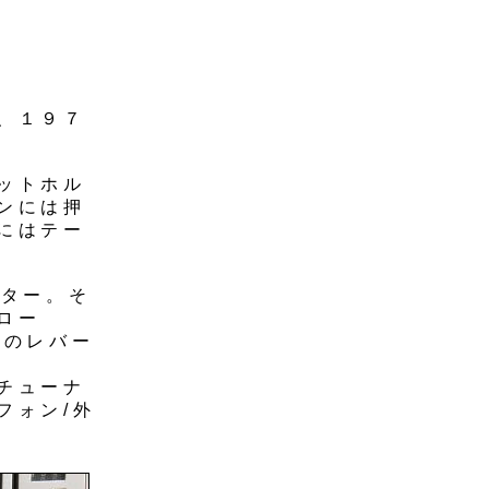
、１９７
ットホル
ンには押
にはテー
ーター。そ
ロー
どのレバー
チューナ
フォン/外