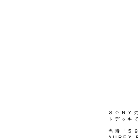
ＳＯＮＹ
トデッキ
当時「５９
AUREX 