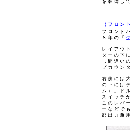
を装備し
（フロン
フロント
８年の「
レイアウ
ダーの下
し間違い
プカウン
右側には
の下には
ム）。ド
スイッチ
このレバ
ーなどで
部出力兼