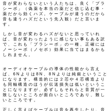
音が変わらないという人たちは、良く「プラ
シーボ」（偽薬を本当の薬だと信じ込む事・
薬だから効くハズ。ケーブルが違うのだから
音も違うハズだという先入観）だと言いま
す。
しかし音が変わるハズがないと思っていれ
ば、音が変わったように感じない事もある訳
で、これも「プラシーボ」の一種、正確には
ノーシーボ（ノセボ）効果に当てはまるかも
しれません。
オーディオケーブルの導体の性能から言え
ば、6Nよりは8N、8Nよりは純銀ということ
になります。構造的には２芯や４芯構造より
も同軸構造のほうが伝送損失は低いというこ
とになりますが、必ずしもそれらと音質が一
致しないところが面白いところであり、難し
いところです。
正しく言えばケーブルは音を再生したり、音