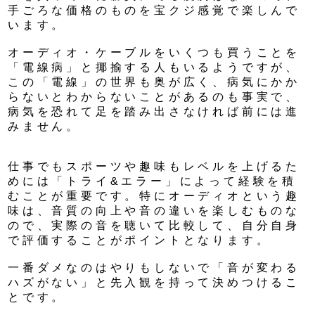
手ごろな価格のものを宝クジ感覚で楽しんで
います。
オーディオ・ケーブルをいくつも買うことを
「電線病」と揶揄する人もいるようですが、
この「電線」の世界も奥が広く、病気にかか
らないとわからないことがあるのも事実で、
病気を恐れて足を踏み出さなければ前には進
みません。
仕事でもスポーツや趣味もレベルを上げるた
めには「トライ&エラー」によって経験を積
むことが重要です。特にオーディオという趣
味は、音質の向上や音の違いを楽しむものな
ので、実際の音を聴いて比較して、自分自身
で評価することがポイントとなります。
一番ダメなのはやりもしないで「音が変わる
ハズがない」と先入観を持って決めつけるこ
とです。