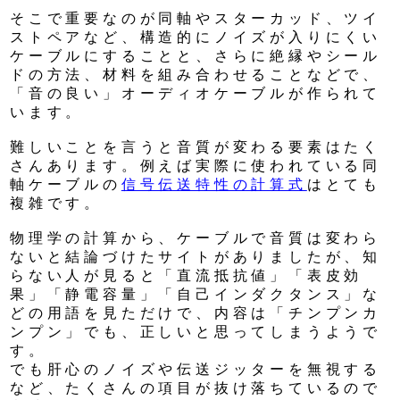
そこで重要なのが同軸やスターカッド、ツイ
ストペアなど、構造的にノイズが入りにくい
ケーブルにすることと、さらに絶縁やシール
ドの方法、材料を組み合わせることなどで、
「音の良い」オーディオケーブルが作られて
います。
難しいことを言うと音質が変わる要素はたく
さんあります。例えば実際に使われている同
軸ケーブルの
信号伝送特性の計算式
はとても
複雑です。
物理学の計算から、ケーブルで音質は変わら
ないと結論づけたサイトがありましたが、知
らない人が見ると「直流抵抗値」「表皮効
果」「静電容量」「自己インダクタンス」な
どの用語を見ただけで、内容は「チンプンカ
ンプン」でも、正しいと思ってしまうようで
す。
でも肝心のノイズや伝送ジッターを無視する
など、たくさんの項目が抜け落ちているので