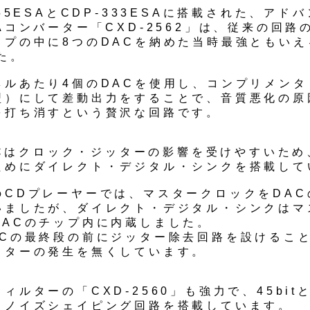
555ESAとCDP-333ESAに搭載された、アド
Aコンバーター「CXD-2562」は、従来の回路
プの中に8つのDACを納めた当時最強ともいえる
た。
ネルあたり4個のDACを使用し、コンプリメンタ
型）にして差動出力をすることで、音質悪化の原
を打ち消すという贅沢な回路です。
DACはクロック・ジッターの影響を受けやすいた
ためにダイレクト・デジタル・シンクを搭載して
のCDプレーヤーでは、マスタークロックをDAC
いましたが、ダイレクト・デジタル・シンクはマ
DACのチップ内に内蔵しました。
ACの最終段の前にジッター除去回路を設けるこ
ッターの発生を無くしています。
ィルターの「CXD-2560」も強力で、45bit
とノイズシェイピング回路を搭載しています。