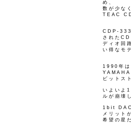
め、
数が少な
TEAC C
CDP-3
されたC
ディオ回
い得なモ
1990年
YAMAH
ビットスト
いよいよ1
ルが崩壊
1bit 
メリット
希望の星