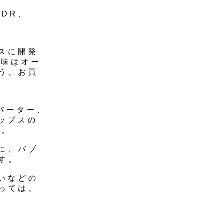
7DR、
ースに開発
中味はオー
う、お買
ンバーター、
リップスの
す。
時に、バブ
す。
ないなどの
っては、