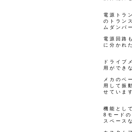
電源トラ
のトラン
ムダンパ
電源回路
に分かれ
ドライブ
用ができ
メカのベ
用して振
せていま
機能とし
8モード
スペース