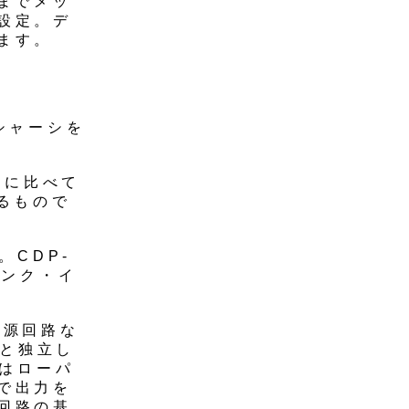
までメッ
設定。デ
ます。
Bシャーシを
kgに比べて
るもので
。CDP-
ジンク・イ
電源回路な
ーと独立し
Aはローパ
で出力を
回路の基