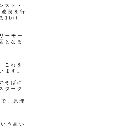
バンスト・
の改良を行
1bit
リーモー
因となる
め、これを
います。
のそばに
スターク
とで、原理
という高い