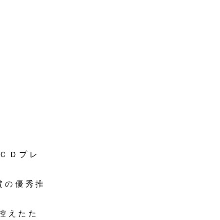
たＣＤプレ
賞の優秀推
控えたた