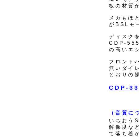
板の材質
メカもほと
がBSLモ
ディスク
CDP-5
の高いエ
フロントパ
無いダイ
とおりの
CDP-
（音質に
いちおうS
解像度な
て落ち着