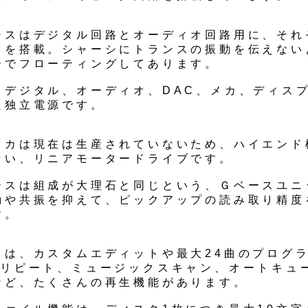
ンスはデジタル回路とオーディオ回路用に、それ
スを搭載。シャーシにトランスの振動を伝えない
ーでフローティングしてあります。
もデジタル、オーディオ、DAC、メカ、ディス
た独立電源です。
メカは現在は生産されていないため、ハイエンド
ない、リニアモータードライブです。
ースは組成が大理石と同じという、Ｇベースユニ
動や共振を抑えて、ピックアップの読み取り精度
す。
ては、カスタムエディットや最大24曲のプログ
のリピート、ミュージックスキャン、オートキュ
など、たくさんの再生機能があります。