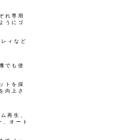
ぞれ専用
ようにゴ
プレィなど
機でも使
ットを採
を向上さ
ラム再生、
ー、オート