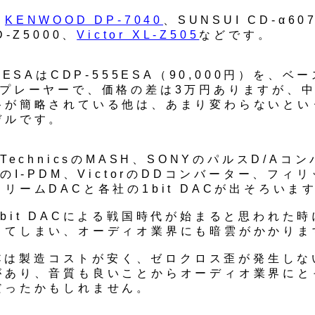
く
KENWOOD DP-7040
、SUNSUI CD-α60
D-Z5000、
Victor XL-Z505
などです。
33ESAはCDP-555ESA（90,000円）を、ベ
Dプレーヤーで、価格の差は3万円ありますが、
路が簡略されている他は、あまり変わらないとい
デルです。
はTechnicsのMASH、SONYのパルスD/Aコ
AのI-PDM、VictorのDDコンバーター、フィ
リームDACと各社の1bit DACが出そろいま
bit DACによる戦国時代が始まると思われた
してしまい、オーディオ業界にも暗雲がかかりま
DACは製造コストが安く、ゼロクロス歪が発生し
があり、音質も良いことからオーディオ業界にと
だったかもしれません。