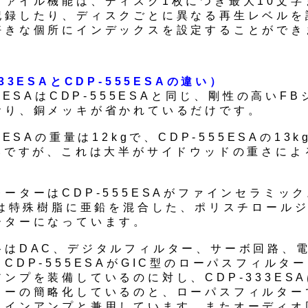
ファイル機能は、ディスク1枚につき最大10文字
記録したり、ディスクごとに異なる再生レベルを
好きな個所にインデックスを設定することができ
333ESAとCDP-555ESAの違い）
33ESAはCDP-555ESAと同じ、剛性の高いF
おり、銅メッキが省かれているだけです。
33ESAの重量は12kgで、CDP-555ESAの13
ないですが、これは大半がサイドウッドの重さによ
ーターはCDP-555ESAがファインセラミック
SAは特殊樹脂に亜鉛を混合した、ポリスチロール
ーターになっています。
路はDAC、デジタルフィルター、サーボ回路、
CDP-555ESAがGIC型のローパスフィルタ
ンプを装備しているのに対し、CDP-333ES
ターの簡略化しているのと、ローパスフィルター
ラインアンプと兼用しています。またオーディオ