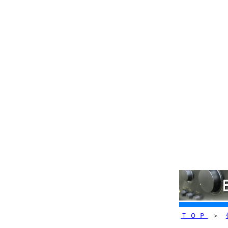
ＴＯＰ
＞