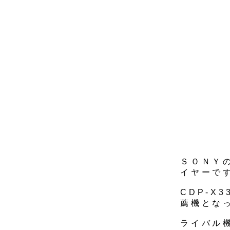
ＳＯＮＹの
イヤーです
CDP-X
薦機とな
ライバル