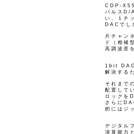
CDP-X
パルスD/
い、１チッ
DACでし
片チャン
ド（相補
高調波歪
1bit 
解決する
それまで
配置して
ロックを
さらにD
的にはジ
デジタルフ
演算能力