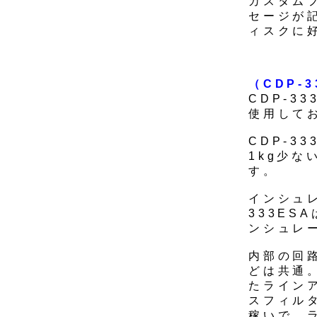
カスタム
セージが
ィスクに
（CDP-
CDP-3
使用して
CDP-3
1kg少
す。
インシュレ
333E
ンシュレ
内部の回
どは共通。
たラインア
スフィル
稼いで、