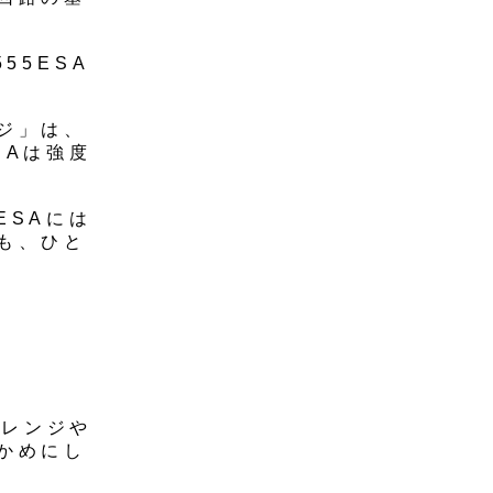
55ESA
ジ」は、
SAは強度
ESAには
も、ひと
はレンジや
かめにし