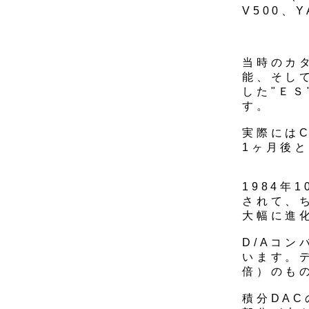
V500、Y
当時のカ
能、そし
した"Ｅ
す。
実際にはC
1ヶ月後と
1984年
されて、ち
大幅に進
D/Aコン
います。
倍）のも
積分DA