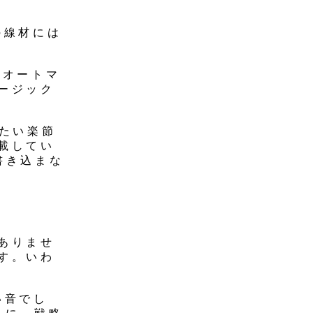
の線材には
（オートマ
ージック
きたい楽節
載してい
書き込まな
ありませ
す。いわ
い音でし