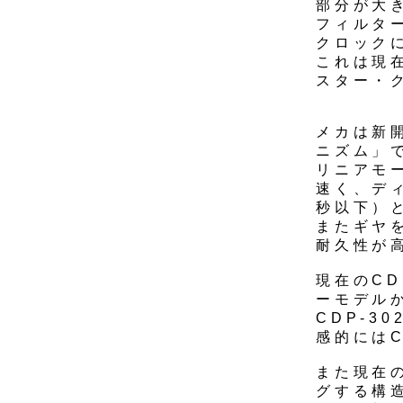
部分が大
フィルタ
クロック
これは現在
スター・
メカは新
ニズム」
リニアモ
速く、デ
秒以下）
またギヤ
耐久性が
現在のC
ーモデル
CDP-3
感的にはC
また現在
グする構造