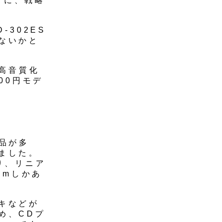
2月に、戦略
-302ES
ないかと
と高音質化
00円モデ
品が多
ました。
り、リニア
mmしかあ
キなどが
め、CDプ