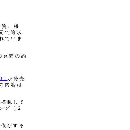
音質、機
元で追求
れていま
Sの発売の約
01
が発売
Sの内容は
を搭載して
ング（２
に依存する