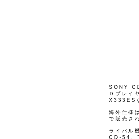
SONY 
Ｄプレイヤ
X333E
海外仕様は
で販売さ
ライバル機は
CD-54、T