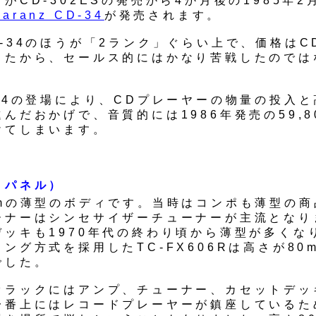
がCD-302ESの発売から4か月後の1985年
aranz CD-34
が発売されます。
-34のほうが「2ランク」ぐらい上で、価格はCD
したから、セールス的にはかなり苦戦したのでは
。
-34の登場により、CDプレーヤーの物量の投入
んだおかげで、音質的には1986年発売の59,8
けてしまいます。
トパネル）
mmの薄型のボディです。当時はコンポも薄型の商
ーナーはシンセサイザーチューナーが主流となり
デッキも1970年代の終わり頃から薄型が多くな
ング方式を採用したTC-FX606Rは高さが80
でした。
オラックにはアンプ、チューナー、カセットデッ
一番上にはレコードプレーヤーが鎮座しているた