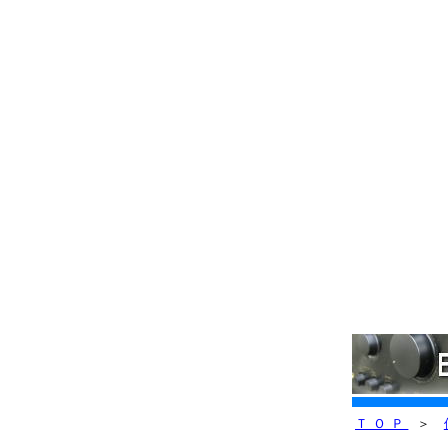
ＴＯＰ
＞