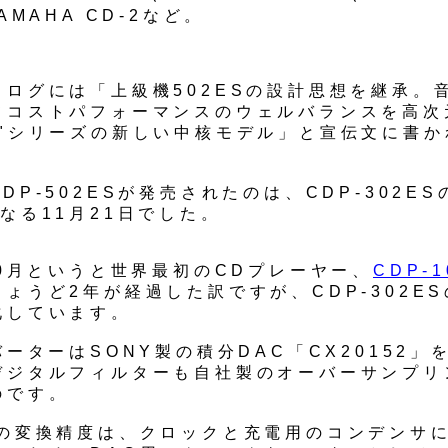
AMAHA CD-2など。
タログには「上級機502ESの設計思想を継承。
てコストパフォーマンスのウェルバランスを高次
Ｓ"シリーズの新しい中核モデル」と宣伝文に書か
DP-502ESが発売されたのは、CDP-302E
なる11月21日でした。
10月というと世界最初のCDプレーヤー、
CDP-1
ょうど2年が経過した訳ですが、CDP-302E
化しています。
バーターはSONY製の積分DAC「CX20152」
デジタルフィルターも自社製のオーバーサンプリ
のです。
Cの変換精度は、クロックと充電用のコンデンサ