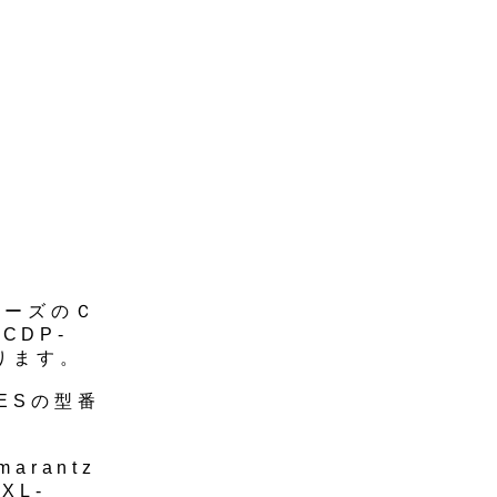
シリーズのＣ
CDP-
ります。
0ESの型番
arantz
 XL-