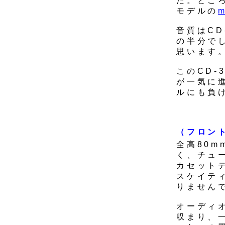
た。ところ
モデルの
m
音質はCD
の半分で
思います
このCD
が一気に進
ルにも負
（フロン
全高80
く、チュ
カセット
スケイティ
りません
オーディ
収まり、