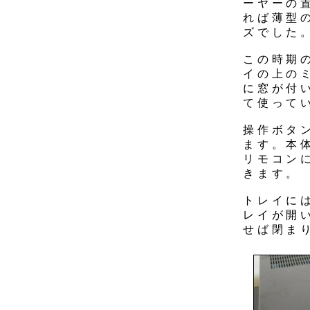
ーヤーの
れば薄型
ズでした
この時期
イの上のミ
に窓が付
て使って
操作ボタ
ます。本
リモコン
きます。
トレイに
レイが開
せば閉ま