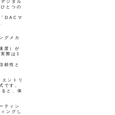
、デジタル
、ひとつの
「DACマ
。
ングメカ
速度）が
実際は1
信頼性と
、エントリ
式です。
比べると、体
ーティン
ティングし