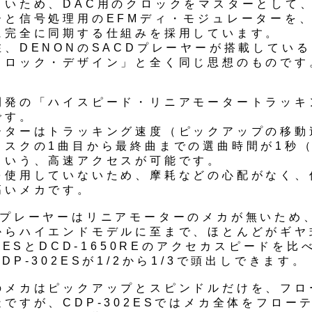
きいため、DAC用のクロックをマスターとして
ーと信号処理用のEFMディ・モジュレーターを
に完全に同期する仕組みを採用しています。
、DENONのSACDプレーヤーが搭載している
クロック・デザイン」と全く同じ思想のものです
開発の「ハイスピード・リニアモータートラッキ
です。
ーターはトラッキング速度（ピックアップの移動
ィスクの1曲目から最終曲までの選曲時間が1秒（
という、高速アクセスが可能です。
を使用していないため、摩耗などの心配がなく、
高いメカです。
Dプレーヤーはリニアモーターのメカが無いため
からハイエンドモデルに至まで、ほとんどがギヤ
02ESとDCD-1650REのアクセカスピードを
DP-302ESが1/2から1/3で頭出しできます。
のメカはピックアップとスピンドルだけを、フロ
ですが、CDP-302ESではメカ全体をフロー