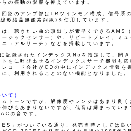
からの振動の影響を抑えています。
オ回路のアンプ部はLRツインモノ構成。信号系
C(線形結晶無酸素銅線)を使用しています。
ては、聴きたい曲の頭出しが素早くできるAMS
ュージックセンサー）や、リピートプレイ、ミュ
マニュアルサーチ）などを搭載しています。
Dに記録されたインデックスNoを指定して、聞
ートをに呼び出せるインデックスサーチ機能も搭
、レコード会社がCDの中にインデックス情報を
めに、利用されることのない機能となりました。
ついて）
ームトーンですが、解像度やレンジはあまり良く
の伸びもあまりないですが、低音は締まっていま
DACの音です。
「ES」がついている通り、発売当時としては良