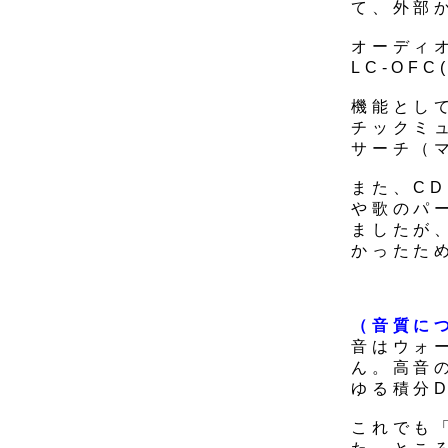
て、外部
オーディ
LC-OF
機能とし
チックミ
サーチ（
また、C
や歌のパ
ましたが
かったた
（音質に
音はウォ
ん。高音
ゆる積分
これでも