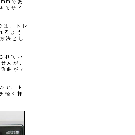
mmであ
きるサイ
のは、トレ
られるよう
る方法とし
されてい
ませんが、
ト選曲がで
ので、ト
を軽く押