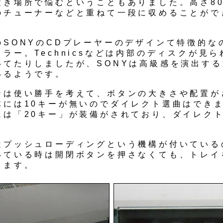
置き場所で悩むということもありました。高さ80
のチューナーなどと重ねて一段に収めることがで
。
のSONYのCDプレーヤーのデザインて特徴的な
ラー。Technicsなどは内部のディスクが見
いてたりしましたが、SONYは高級感を演出す
いるようです。
ンは使い勝手を考えて、ボタンの大きさや配置が
体には10キーが無いのでダイレクト選曲はでき
には「20キー」が装備がされており、ダイレク
はプッシュローディングという機構が付いている
いている時は開閉ボタンを押さなくても、トレイ
ります。