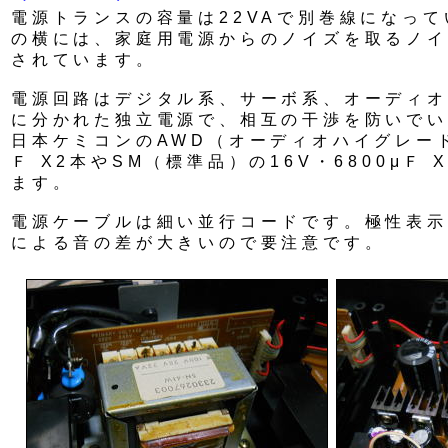
電源トランスの容量は22VAで別巻線になっ
の横には、家庭用電源からのノイズを取るノイ
されています。
電源回路はデジタル系、サーボ系、オーディオ
に分かれた独立電源で、相互の干渉を防いでい
日本ケミコンのAWD（オーディオハイグレード品
Ｆ X2本やSM（標準品）の16V・6800μＦ
ます。
電源ケーブルは細い並行コードです。極性表示
による音の差が大きいので要注意です。