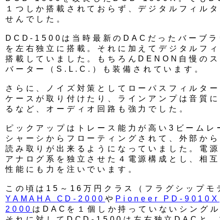
１つしか搭載されておらず、デジタルフィルタ
せんでした。
DCD-1500は当時最新のDACだったバーブラ
を左右独立に搭載。それに加えてデジタルフィ
搭載していました。もちろんDENON自慢の
バーター（S.L.C.）も装備されています。
さらに、ノイズ対策としてローパスフィルター
ケースが取り付けたり、ラインアンプは音質に
るなど、オーディオ回路も強力でした。
ピックアップはトレース能力が高い3ビームレ
シャーシからフローティングされて、外部から
読み取りが出来るようになっていました。電源
アナログ系を独立させた４電源構成とし、相互
性能にも力を注いでいます。
この頃は15～16万円クラス（フラグシップ
YAMAHA CD-2000
や
Pioneer PD-9010X
2000
はDACを１個しか持っていないシングル
それに対してDCD-1500は左右独立DACと