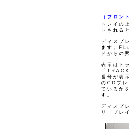
（フロン
トレイの
トされると
ディスプ
ます。F
ドからの
表示はト
「TRAC
番号が表示
のCDプ
ているか
す。
ディスプ
リープレ