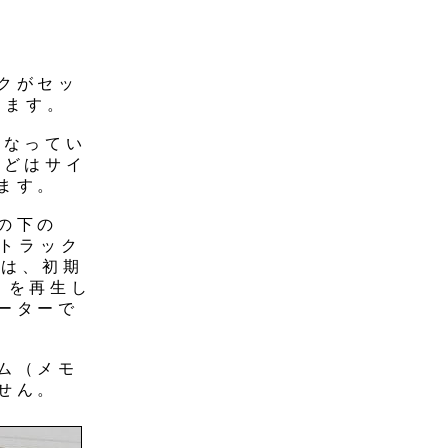
クがセッ
します。
となってい
などはサイ
ます。
の下の
たトラック
」は、初期
りを再生し
ーターで
ム（メモ
せん。