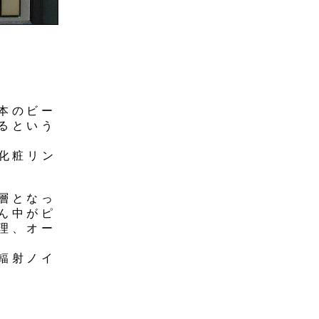
本のビー
るという
化粧リン
層となっ
ん中がピ
理、オー
輻射ノイ