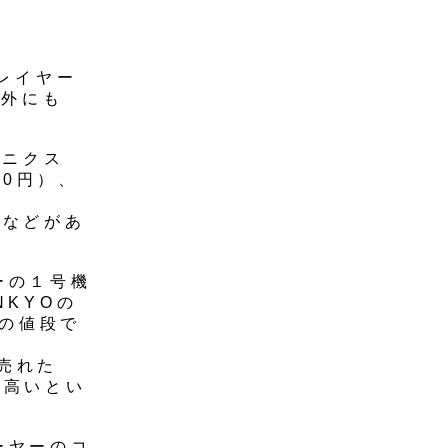
プレイヤー
海外にも
クニクス
800円）、
円）などがあ
ーの１号機
KYOの
分の値段で
売れた
も高いとい
ーヤーのコ