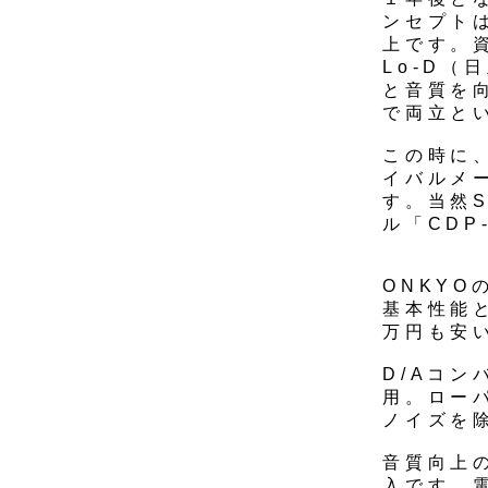
ンセプト
上です。
Lo-D（
と音質を
で両立と
この時に
イバルメー
す。当然
ル「CDP
ONKYO
基本性能
万円も安
D/Aコン
用。ロー
ノイズを
音質向上
入です。電