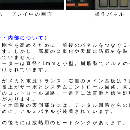
リープレイ中の画面
操作パネル
シ・内部について）
は剛性を高めるために、前後のパネルをつなぐ３
ます。しかし、底板の２重化や天板に防振材を貼
れていません。
レーターは直径41mmと小型。樹脂製でアルミの
付けられています。
側がメカと電源トランス。右側のメイン基板は３
１番上がサーボとシステムコントロール回路、真
プのコントロール回路、一番下には電源と信号処
路があります。
ディオ回路の裏側部分には、デジタル回路からの
ために、アルミパネルが装着されています。
板の後ろには放熱用のヒートシンクがあります。