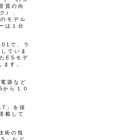
音質の向
ック）、
用のモデル
ーは１台
01で、ラ
をしていま
たESモデ
抗します。
、電源など
5から１０
17」を採
搭載して
技術の投
RS」など