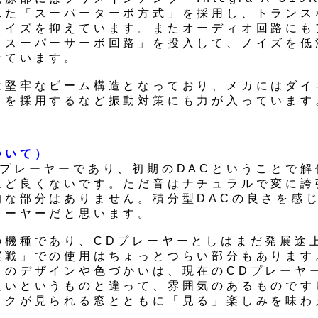
れた「スーパーターボ方式」を採用し、トランス
ノイズを抑えています。またオーディオ回路にも
「スーパーサーボ回路」を投入して、ノイズを低
せています。
は堅牢なビーム構造となっており、メカにはダイ
スを採用するなど振動対策にも力が入っています
ついて）
Dプレーヤーであり、初期のDACということで解
ほど良くないです。ただ音はナチュラルで変に誇
的な部分はありません。積分型DACの良さを感
レーヤーだと思います。
の機種であり、CDプレーヤーとしはまだ発展途
実戦」での使用はちょっとつらい部分もあります
ィのデザインや色づかいは、現在のCDプレーヤ
良いというものと違って、雰囲気のあるものです
スクが見られる窓とともに「見る」楽しみを味わ