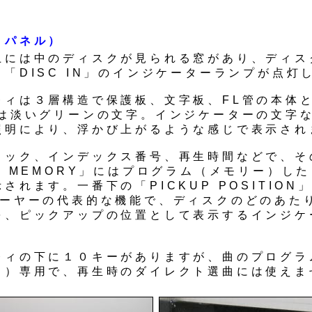
トパネル）
上には中のディスクが見られる窓があり、ディス
「DISC IN」のインジケーターランプが点灯
レィは３層構造で保護板、文字板、FL管の本体
Lは淡いグリーンの文字。インジケーターの文字
照明により、浮かび上がるような感じで表示され
ラック、インデックス番号、再生時間などで、そ
K MEMORY」にはプログラム（メモリー）し
されます。一番下の「PICKUP POSITION
レーヤーの代表的な機能で、ディスクのどのあた
を、ピックアップの位置として表示するインジケ
レィの下に１０キーがありますが、曲のプログラ
イ）専用で、再生時のダイレクト選曲には使えま