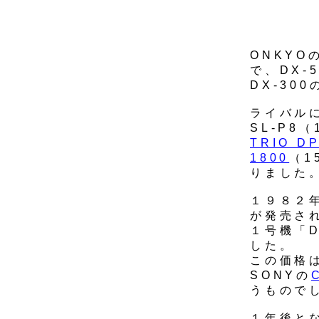
ONKYO
で、DX-
DX-30
ライバルに
SL-P8（
TRIO DP
1800
（1
りました
１９８２
が発売さ
１号機「D
した。
この価格
SONYの
うもので
１年後と