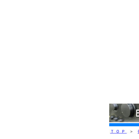
ＴＯＰ
＞