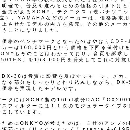
は明確で、普及を進めるための価格の引き下げと
資金力があるSONY、テクニクス（現パナソニ
日立）、YAMAHAなどのメーカーは、価格訴求
向上させたモデルの両方を発売。その他のメーカ
いうことになりました。
、価格のベンチマークとなったのはやはりCDP-1
カーは168,000円という価格を下回る値付け
SONYもそのことはわかっており、音質を訴求し
-501ES」を168,000円を発売してこれに対
のDX-30は音質に影響を及ぼすシャーシ、メカ
となる部分をしっかりと作り込みしながら、DX-
い価格を実現したモデルです。
バータにはSONY製の16bit積分DAC「CX200
パスフィルターには１１次のモジュラータイプを
除去しています。
のためにONKYOが考えたのは、自社のアンプの
源部にはプリメインアンプ「Integra A-819