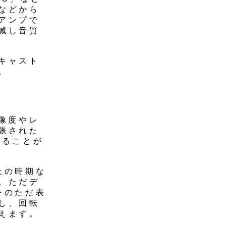
などから
アンプで
減し音質
キャスト
。
像度やレ
張された
じることが
上の時期な
。ただデ
ーのただ表
し、回転
えます。