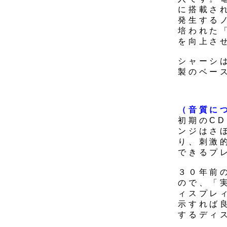
に搭載さ
発生する
培われた
を向上さ
シャーシ
製のベー
（音質に
初期のC
ンジはさ
り、刺激
できるプ
３０年前
ので、「
ィスプレ
示すれば
するディ