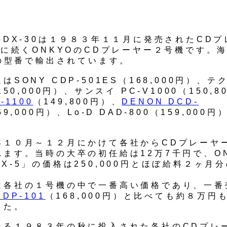
のDX-30は１９８３年１１月に発売されたCD
5に続くONKYOのCDプレーヤー２号機です。
0の型番で輸出されています。
はSONY CDP-501ES（168,000円）、テ
150,000円）、サンスイ PC-V1000（150,
-1100
（149,800円）、
DENON DCD-
59,000円）、Lo-D DAD-800（159,000
。
年１０月～１２月にかけて各社からCDプレーヤ
れます。当時の大卒の初任給は12万7千円で、ON
X-5」の価格は250,000円とほぼ給料２ヶ月
は各社の１号機の中で一番高い価格であり、一番
CDP-101
（168,000円）と比べても約８万円
した。
なる１９８３年の秋に投入された各社のCDプレ