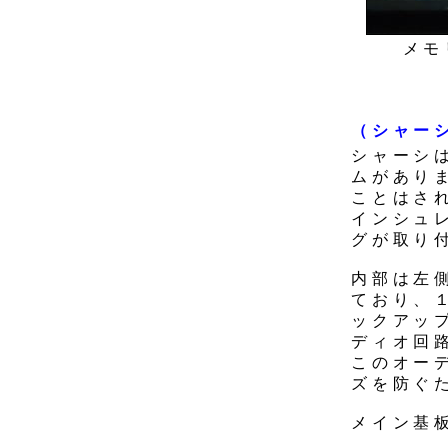
メモ
（シャー
シャーシ
ムがあり
ことはさ
インシュ
グが取り
内部は左
ており、
ックアッ
ディオ回
このオー
ズを防ぐ
メイン基