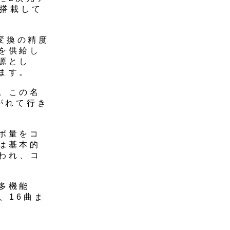
を搭載して
A変換の精度
を供給し
源とし
ます。
。この名
がれて行き
ボ量をコ
は基本的
行われ、コ
多機能
、16曲ま