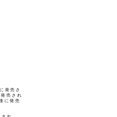
月に発売さ
初発売され
後に発売
売され、