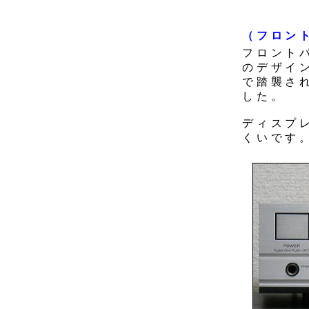
（フロン
フロント
のデザイン
で踏襲さ
した。
ディスプ
くいです