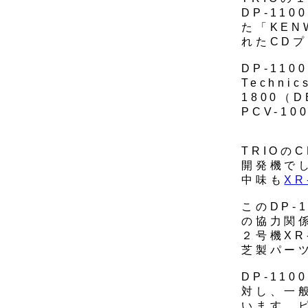
DP-110
た「KEN
れたCDプ
DP-110
Techni
1800（
PCV-1
TRIOの
開発機で
中味も
XR
このDP-
の協力関
２号機X
芝製パー
DP-11
対し、一
います。