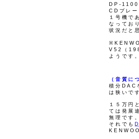
DP-11
CDプレ
１号機で
なっており
状況だと
※KENW
V52（1
ようです
（音質に
積分DA
は狭いで
１５万円
ては発展
無理です
それでも
KENW