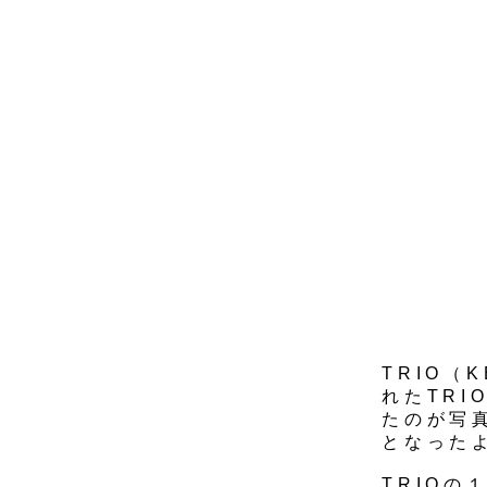
TRIO（
れたTR
たのが写
となった
TRIOの