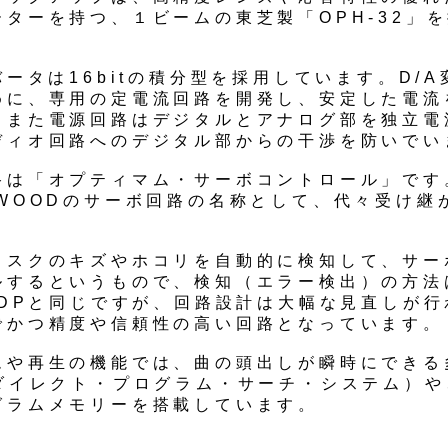
ーターを持つ、１ビームの東芝製「OPH-32」
バータは16bitの積分型を採用しています。D/
めに、専用の定電流回路を開発し、安定した電流
。また電源回路はデジタルとアナログ部を独立電
ディオ回路へのデジタル部からの干渉を防いでい
路は「オプティマム・サーボコントロール」です
NWOODのサーボ回路の名称として、代々受け継
ィスクのキズやホコリを自動的に検知して、サー
ルするというもので、検知（エラー検出）の方法
03DPと同じですが、回路設計は大幅な見直しが
でかつ精度や信頼性の高い回路となっています。
ムや再生の機能では、曲の頭出しが瞬時にできる
（ダイレクト・プログラム・サーチ・システム）や
グラムメモリーを搭載しています。