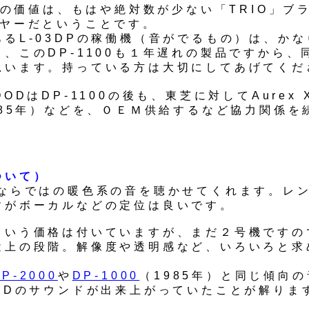
00の価値は、もはや絶対数が少ない「TRIO」ブ
ーヤーだということです。
あるL-03DPの稼働機（音がでるもの）は、か
、このDP-1100も１年遅れの製品ですから、
思います。持っている方は大切にしてあげてくだ
OODはDP-1100の後も、東芝に対してAurex 
985年）などを、ＯＥＭ供給するなど協力関係を
。
ついて）
Cならではの暖色系の音を聴かせてくれます。レ
すがボーカルなどの定位は良いです。
という価格は付いていますが、まだ２号機ですの
途上の段階。解像度や透明感など、いろいろと求
。
DP-2000
や
DP-1000
（1985年）と同じ傾向
OODのサウンドが出来上がっていたことが解りま