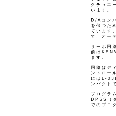
クチュエ
います。
D/Aコン
を保つた
ています
て、オー
サーボ回
前はKE
ます。
回路はデ
ントロー
にはL-
ンパクト
プログラ
DPSS
でのプロ