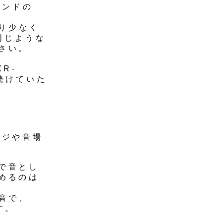
ランドの
なり少なく
同じような
さい。
XR-
続けていた
ンジや音場
で音とし
めるのは
の音で、
す。