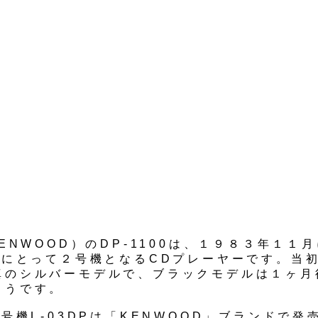
KENWOOD）のDP-1100は、１９８３年１１
IOにとって２号機となるCDプレーヤーです。当
真のシルバーモデルで、ブラックモデルは１ヶ月
ようです。
１号機L-03DPは「KENWOOD」ブランドで発