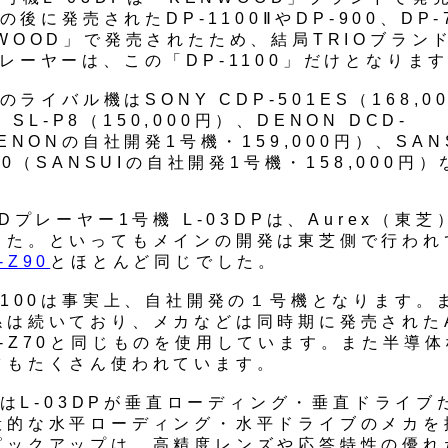
0の後に発売されたDP-1100ⅡやDP-900、DP-
WOOD」で発売されたため、結局TRIOブラン
レーヤーは、この「DP-1100」だけとなりま
0のライバル機はSONY CDP-501ES（168,0
cs SL-P8（150,000円）、DENON DCD-
DENONの自社開発1号機・159,000円）、SAN
000（SANSUIの自社開発1号機・158,000円
CDプレーヤー1号機 L-03DPは、Aurex（東
した。といってもメインの開発は東芝側で行われ
-Z90
とほとんど同じでした。
1100は事実上、自社開発の１号機となります。
係は続いており、メカなどは同時期に発売されたA
R-Z70と同じものを使用しています。また半導
ツもたくさん使われています。
00はL-03DPが垂直ローディング・垂直ドライ
般的な水平ローディング・水平ドライブのメカを
ピックアップは、高精度レンズや応答特性の優れ