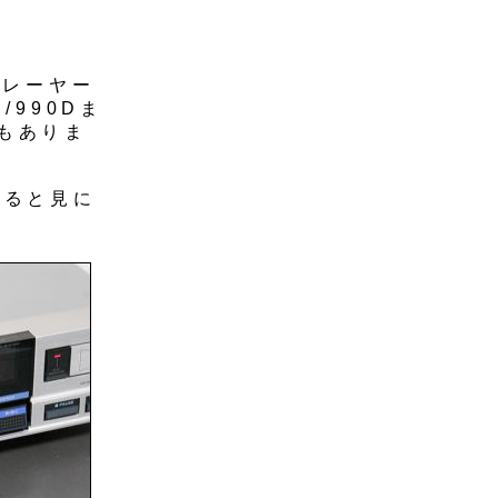
プレーヤー
/990Dま
もありま
れると見に