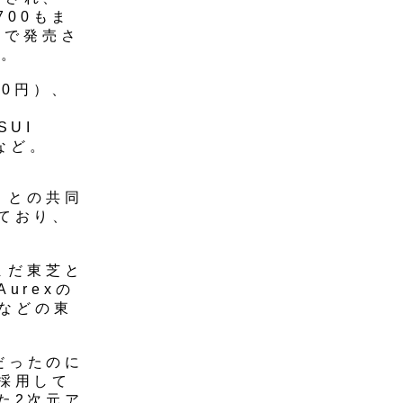
700もま
ドで発売さ
す。
00円）、
SUI
）など。
芝）との共同
ており、
まだ東芝と
urexの
体などの東
ブだったのに
採用して
た2次元ア