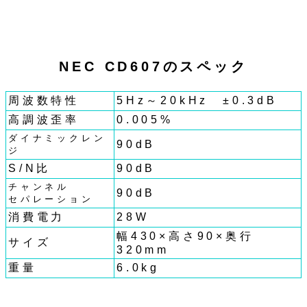
NEC CD607のスペック
周波数特性
5Hz～20kHz ±0.3dB
高調波歪率
0.005%
ダイナミックレン
90dB
ジ
S/N比
90dB
チャンネル
90dB
セパレーション
消費電力
28W
幅430×高さ90×奥行
サイズ
320mm
重量
6.0kg