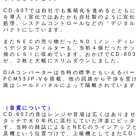
CD-607では自社でも集積化を進めるとともに
を導入（宣伝ではあたかも自社製のように宣伝
処理、システムコントロールなどの「デジタル
パクトにしています。
またＮＥＣの売り物だったＮＤ（ノン・ディレ
うデジタルフィルターも、当初４個だったチップ
個のＬＳＩに収めています。おかげでCD-80
が、２枚と大幅にスリムダウンしました。
D/Aコンバーターは当時の標準ともいえるバ
PCM53JP-Vを搭載。他の回路から干渉を
路はシールドパネルによって隔離されています
（音質について）
CD-607の音はレンジや音場は広くはありま
タッチで８０年代に流行していた洋楽にピッタ
す。当時の雑誌によるとNECのラインアップと
及機という位置づけで、上級機としてまだCD-