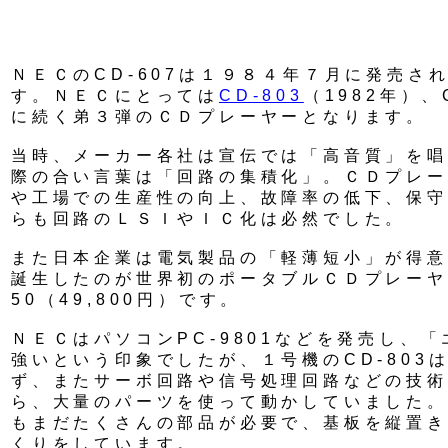
ＮＥＣのCD-607は１９８４年７月に発売さ
す。ＮＥＣにとっては
CD-803
（1982年）、
に続く弟３弾のＣＤプレーヤーとなります。
当時、メーカー各社は宣伝では「高音質」を唱
際の合い言葉は「回路の集積化」。ＣＤプレー
や工場での生産性の向上、故障率の低下、保守
らも回路のＬＳＩやＩＣ化は必然でした。
また日本企業は電気製品の「軽薄短小」が得意
誕生したのが世界初のポータブルＣＤプレーヤー
50（49,800円）です。
ＮＥＣはパソコンPC-9801などを発売し、
強いという印象でしたが、１号機のCD-803
ず、またサーボ回路や信号処理回路などの技術
ら、大量のパーツを使って動かしていました。２
もまだたくさんの部品が必要で、基板を縦置き
くりをしています。