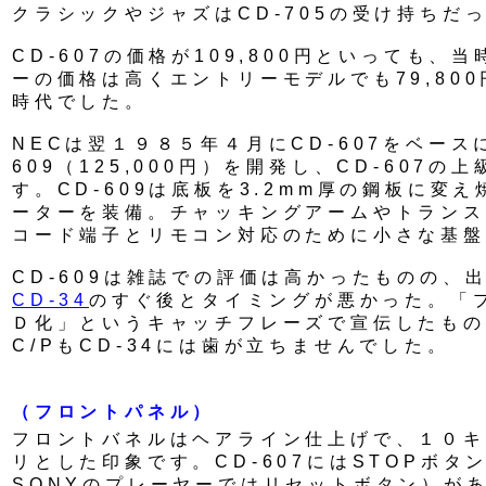
クラシックやジャズはCD-705の受け持ちだ
CD-607の価格が109,800円といっても、
ーの価格は高くエントリーモデルでも79,800円
時代でした。
NECは翌１９８５年４月にCD-607をベース
609（125,000円）を開発し、CD-607
す。CD-609は底板を3.2mm厚の鋼板に変
ーターを装備。チャッキングアームやトランス
コード端子とリモコン対応のために小さな基盤
CD-609は雑誌での評価は高かったものの、
CD-34
のすぐ後とタイミングが悪かった。「プ
Ｄ化」というキャッチフレーズで宣伝したもの
C/PもCD-34には歯が立ちませんでした。
（フロントパネル）
フロントバネルはヘアライン仕上げで、１０キ
リとした印象です。CD-607にはSTOPボタ
SONYのプレーヤーではリセットボタン）が