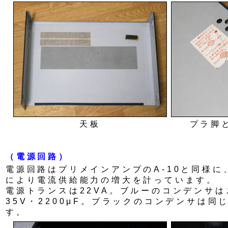
天板
プラ脚
（電源回路）
電源回路はプリメインアンプのA-10と同様に
により電流供給能力の増大を計っています。
電源トランスは22VA。ブルーのコンデンサは
35V・2200μF。ブラックのコンデンサは同
す。