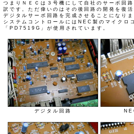
つまりＮＥＣは３号機にして自社のサーボ回路
訳です。ただ偉いのはその後回路の開発を復活
デジタルサーボ回路を完成させることになりま
システムコントロールにはNEC製のマイクロ
「PD7519G」が使用されています。
デジタル回路
NE