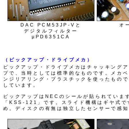
DAC PCM53JP-Vと
オ
デジタルフィルター
μPD6351CA
（ピックアップ・ドライブメカ）
ピックアップ・ドライブメカはチャッキングア
プで、当時としては標準的なものです。メカベ
ンジリアリング・プラスチックを使ったもので
しています。
ピックアップはNECのシールが貼られています
「KSS-121」です。スライド機構はギヤ式
め。ディスクの有無は独立したセンサーで感知