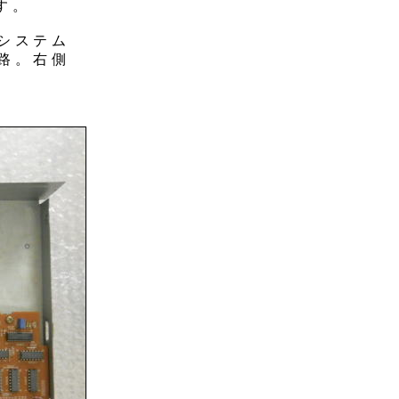
す。
システム
路。右側