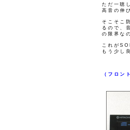
ただ一聴
高音の伸
そこそこ
るので、音
の限界な
これがSO
もう少し
（フロン