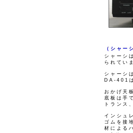
（シャー
シャーシ
られてい
シャーシ
DA-40
おかげ天
底板は手
トランス
インシュ
ゴムを接
材による