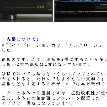
シ・内部について）
はVC(バイブレーションカット)エンクロージャ
ました。
は鋼板製です。ふつう底板を2重にすることが多
1は天板が2重で底板は1枚になっています。
板は指で叩いても鳴らないぐらいダンプされてい
で力を入れると、たわんでしまうぐらい貧弱です
、基板などを固定する底板がこれでは本末転倒で
レーターの本体は樹脂製ですが、振動吸収性が優
地面に、本体との接触面にフェルトを配置した、
ハイブリット構造になっています。