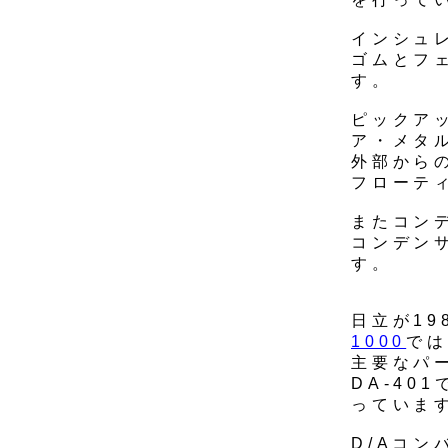
インシュ
ゴムとフ
す。
ピックア
ア・メタ
外部から
フローテ
またコン
コンデン
す。
日立が19
1000
では
主要なパ
DA-40
っていま
D/Aコン