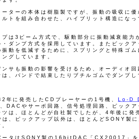
レーターの本体は樹脂製ですが、振動の吸収に優
ェルトを組み合わせた、ハイブリット構造になっ
ップは3ビーム方式で、駆動部分に振動減衰能力
ル・ダンプ方式を採用しています。またピックア
の振動を低減するために、スプリングと特殊ゴム
ィングしています。
デンサも振動の影響を受けるため、オーディオ回
サは、バンドで結束したりブチルゴムでダンプし
82年に発売したCDプレーヤーの1号機、
Lo-D 
、DACやサーボ回路、信号処理回路、ピックア
ーツは、ほとんどが自社製でしたが、4年後に発
1では、ピックアップ以外は、ほとんどSONY製
す。
バータはSONY製の16bitDAC「CX20017」