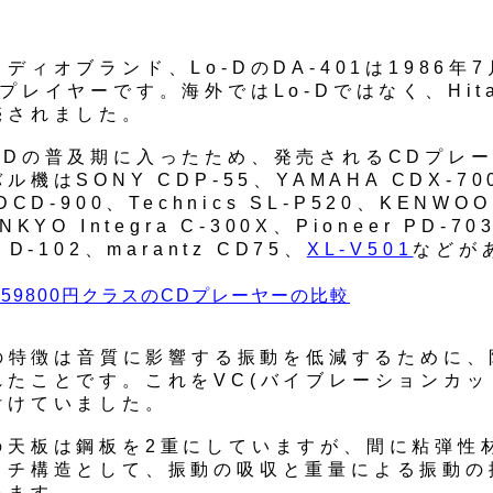
ディオブランド、Lo-DのDA-401は1986年
プレイヤーです。海外ではLo-Dではなく、Hita
売されました。
CDの普及期に入ったため、発売されるCDプレ
ル機はSONY CDP-55、YAMAHA CDX-70
DCD-900、Technics SL-P520、KENWOO
NKYO Integra C-300X、Pioneer PD-70
 D-102、marantz CD75、
XL-V501
などが
の59800円クラスのCDプレーヤーの比較
01の特徴は音質に影響する振動を低減するために
れたことです。これをVC(バイブレーションカッ
付けていました。
の天板は鋼板を2重にしていますが、間に粘弾性
ッチ構造として、振動の吸収と重量による振動の
います。