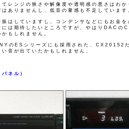
してレンジの狭さや解像度や透明感の悪さはわか
びはありませんし、低音の量感も不足しています
防振はしていますし、コンデンサなどにもお金を
には期待したいところですが、やはりDACのCX
のかもしれません。
NYのESシリーズにも採用された、CX20152
良い音が出ていたかもしれません。
トパネル）