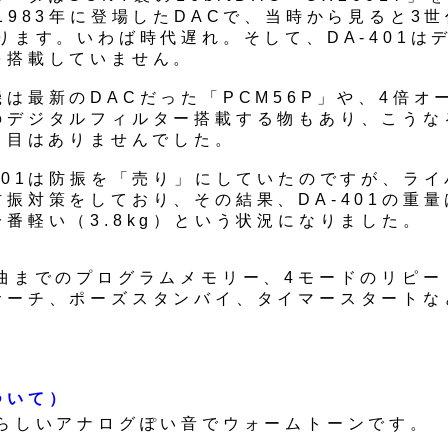
1983年に登場したDACで、当時から見ると3
ります。いわば時代遅れ。そして、DA-401は
を搭載していません。
は最新のDACだった「PCM56P」や、4倍オ
のデジタルフィルター搭載する物もあり、こうなる
勝ち目はありませんでした。
-401は防振を「売り」にしていたのですが、ラ
防振対策をしており、その結果、DA-401の重
番軽い（3.8kg）という状況になりました。
5曲までのプログラムメモリー、4モードのリピー
サーチ、ポーズスタンバイ、タイマースタートな
ついて）
Cらしいアナログぽい音でウォームトーンです。