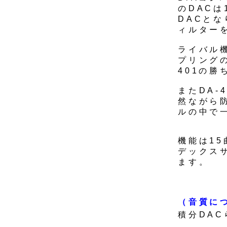
のDACは
DACとな
ィルター
ライバル機
プリング
401の
またDA
然ながら
ルの中で一
機能は1
デックス
ます。
（音質に
積分DA