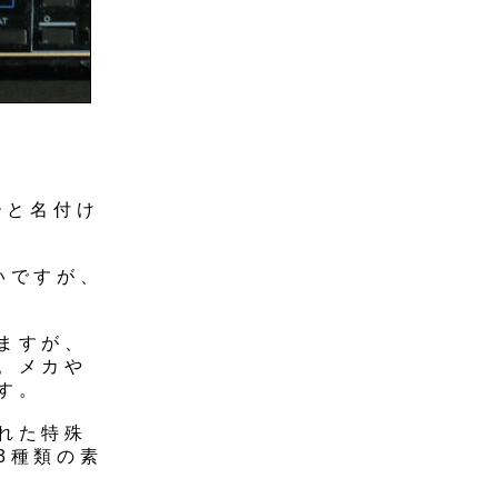
ーと名付け
いですが、
ますが、
。メカや
す。
れた特殊
3種類の素