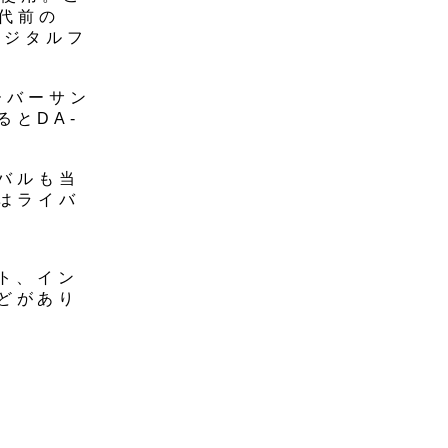
世代前の
デジタルフ
ーバーサン
とDA-
イバルも当
量はライバ
ト、イン
どがあり