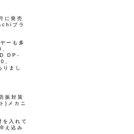
7月に発売
chiブラ
ーヤーも多
0、
D DP-
30、
ありまし
、防振対策
ト)メカニ
材を入れて
抑え込み