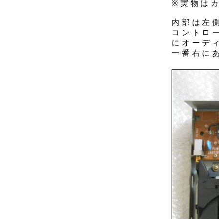
※実物は
内部は左
コントロ
にオーデ
一番右に