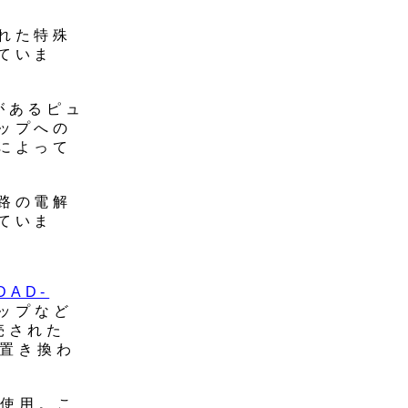
れた特殊
ていま
があるピュ
ップへの
によって
路の電解
ていま
DAD-
ップなど
売された
に置き換わ
を使用。こ