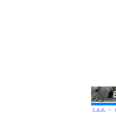
ＴＯＰ
＞