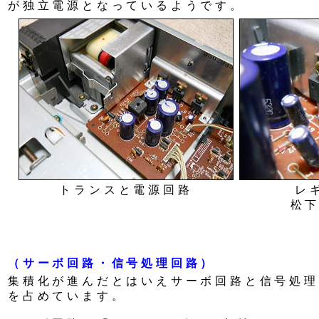
が独立電源となっているようです。
トランスと電源回路
レ
松下
（サーボ回路・信号処理回路）
集積化が進んだとはいえサーボ回路と信号処理
を占めています。