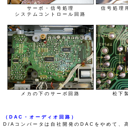
サーボ・信号処理
信号処理
システムコントロール回路
メカの下のサーボ回路
松下製
（DAC・オーディオ回路）
D/Aコンバータは自社開発のDACをやめて、