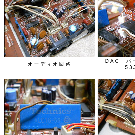
DAC バ
オーディオ回路
53