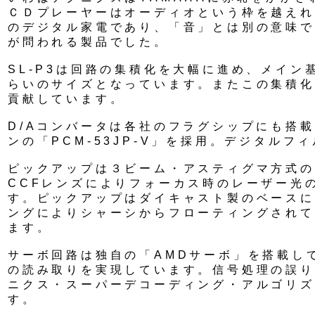
ＣＤプレーヤーはオーディオという枠を越えれ
のデジタル家電であり、「音」とは別の意味で
が問われる製品でした。
SL-P3は回路の集積化を大幅に進め、メイン基板
らいのサイズとなっています。またこの集積化
貢献しています。
D/Aコンバータは各社のフラグシップにも搭
ンの「PCM-53JP-V」を採用。デジタルフ
ピックアップは３ビーム・アスティグマ方式の
CCFレンズによりフォーカス時のレーザー光
す。ピックアップはダイキャスト製のベースに
ングによりシャーシからフローティングされて
ます。
サーボ回路は独自の「AMDサーボ」を搭載し
の読み取りを実現しています。信号処理の誤り
ニクス・スーパーデコーディング・アルゴリズ
す。