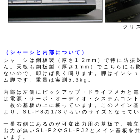
クリ
（シャーシと内部について）
シャーシは鋼板製（厚さ1.2mm）で特に防振
ん。天板も鋼板製（厚さ1mm）でこちらにも
ないので、叩けば良く鳴ります。脚はインシュ
ム脚です。重量は実測5.3kg。
内部は左側にピックアップ・ドライブメカと電
は電源・サーボ・オーディオ・システムコント
一枚の基板の上に載っています。このメイン基
より、SL-P8の1/3ぐらいのサイズとなって
一番右側にあるのが可変出力用の基板で、独立
出力が無いSL-P2やSL-PJ2とメイン基板
います。