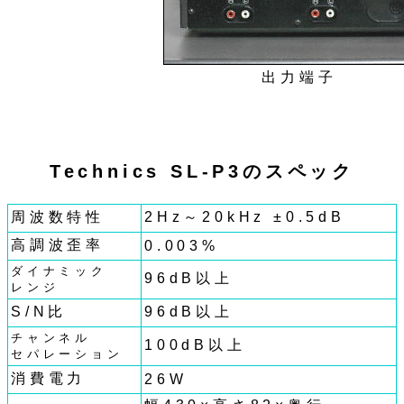
出力端子
Technics SL-P3のスペック
周波数特性
2Hz～20kHz ±0.5dB
高調波歪率
0.003%
ダイナミック
96dB以上
レンジ
S/N比
96dB以上
チャンネル
100dB以上
セパレーション
消費電力
26W