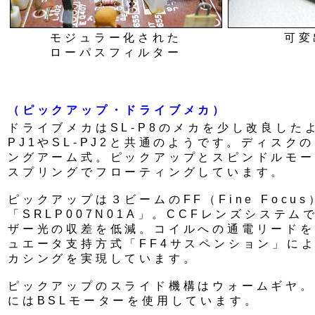
モジュラー化された
可変
ローパスフィルター
（ピックアップ・ドライブメカ）
ドライブメカはSL-P8のメカを少し改良した
PJ1やSL-PJ2と共通のようです。ディスク
ングアーム式。ピックアップとスピンドルモー
スプリングでフローティングしています。
ピックアップは３ビームのFF（Fine Focu
「SRLP007N01A」。CCFレンズシステ
ザー光の収差を低減。コイルへの通電リードを
ュエータ支持方式「FF4サスペンション」に
カシングを実現しています。
ピックアップのスライド機構はウォームギヤ。
にはBSLモーターを使用しています。