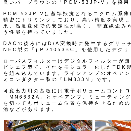
良いバーブラウンの「PCM-53JP-V」を採
PCM-53JP-Vは基準抵抗となるニクロム系
精密にトリミングしており、高い精度を実現し
果、温度変化での安定性が高く、 非直線歪みが±
う性能を持っていました。
DACの後ろにはD/A変換時に発生するグリッ
NEC製の「μPD4053BC」を使用したデグ
ローパスフィルターはデジタルフィルターが無
ビシェフ型で、それをモジュラー化したTDK製の
を組み込んでいます。ラインアンプのオペアン
ミコンダクター製の「LM833N」です。
可変出力用の基板には電子ボリュームコントロ
「MN6632A」とオペアンプ、ミューティン
を切ってもボリューム位置を保持させるための
池などがあります。