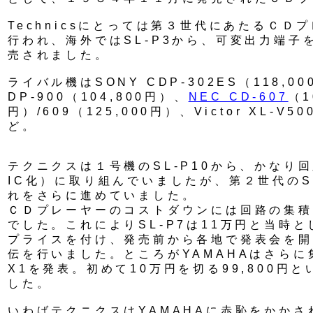
Technicsにとっては第３世代にあたるＣＤ
行われ、海外ではSL-P3から、可変出力端子を
売されました。
ライバル機はSONY CDP-302ES（118,0
DP-900（104,800円）、
NEC CD-607
（1
円）/609（125,000円）、Victor XL-V5
ど。
テクニクスは１号機のSL-P10から、かなり回
IC化）に取り組んでいましたが、第２世代のSL
れをさらに進めていました。
ＣＤプレーヤーのコストダウンには回路の集積
でした。これによりSL-P7は11万円と当時
プライスを付け、発売前から各地で発表会を開
伝を行いました。ところがYAMAHAはさらに
X1を発表。初めて10万円を切る99,800円
した。
いわばテクニクスはYAMAHAに赤恥をかか