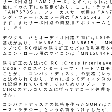
サーボ回路は「AMDサーボ」と名付けられた
他にメカの下にも基板があり、ここにトラッキ
「AN7678S」、フォーカスサーボ用の「AN
ング・フォーカスエラー用の「AN6554S」
ます。またサーボ回路の調整用のボリュームも
す。※１
デジタル回路とオーディオ回路の間にはLSI
基板があり、「MN6614」「MN6615」「M
ップでCIRC復調や誤り訂正などの信号処理
ムコントロール用のマイコンは「MN15844P
誤り訂正の方法はCIRC（Cross Interleave
Code・クロスインターリーブ・リードソロ
ことが、「コンパクトディスク」の規格（レッ
と決められており、それに従ってディスク側の
れ記録されています。そのためＣＤプレーヤー
CIRCのアルゴリズムに従ってデコード処理
せん。
コンパクトディスクの規格を作ったSONYは
ーストラテジー」という名前をつけましたが、