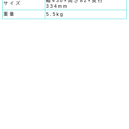
幅430×高さ82×奥行
サイズ
334mm
重量
5.5kg