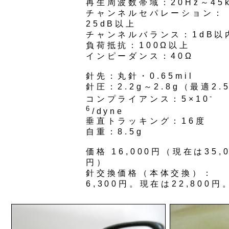
再生周波数帯域：20Hz～45k
チャンネルセパレーション：
25dB以上
チャンネルバランス：1dB以
負荷抵抗：100Ω以上
インピーダンス：40Ω
針先：丸針・0.65mil
針圧：2.2g～2.8g（最適2.
-
コンプライアンス：5×10
6
/dyne
垂直トラッキング：16度
自重：8.5g
価格 16,000円（現在は35,0
円）
針交換価格（本体交換）：
6,300円。現在は22,800円