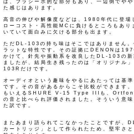
は、プラシーボ的な部分もあり、一辺倒でやや
た感じはあります。
高音の伸びや解像度などは、1980年代に登
ローコスト・高性能MCに負けるところもあり
いていて面白みに欠ける部分も出ます。
ただDL-103の持ち味はそこではありません
ラットな特性です。その証拠にDENONは197
かけて、針先や振動系を改良したDL-103の
ましたが、結局生き残ったのは「オリジナル」
103Rだけです。
オーディオという趣味をやるにあたっては基準
です。その音があるからこそ比較ができます。
もいえるSHURE V-15 Type IIIも、Ortfo
の音と比べられ評価されました。そういう意味
た訳です。
またあまり語られてこなかったことですが、DL
カートリッジ」として作られたため、堅牢さと