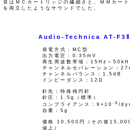
音はＭＣカートリッジの繊細さと、ＭＭカート
を両立したようなサウンドでした。
Audio-Technica AT-F
発電方式：MC型
出力電圧：0.35mV
再生周波数帯域：15Hz～50kH
チャンネルセパレーション：27
チャンネルバランス：1.5dB
インピーダンス：12Ω
針先：特殊楕円針
針圧：1.5g（標準）
-6
コンプライアンス：9×10
/dy
自重：5g
価格 10,500円（その後15,0
値上）