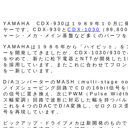
YAMAHA CDX-930は１９８９年１０月
ヤーです。CDX-930と
CDX-1030
（89,8
ャーシ・メカ・メイン基盤など多くのパーツを
YAMAHAは１９８６年から「ハイビット」
ーを開発してきましたが、CDX-1030/930
をやめて、新たに松下電器とNTTが開発した1b
を採用しています。またこれに合わせてフロン
を一新しています。
D/AコンバーターのMASH（multi-stage no
ノイズシェーピング回路でＣＤの16bit信号を
の信号に置き換え、次にPWM（Pulse Width 
ス幅変調）回路で波形に対応した幅を持つパル
これを４つのDACでD/A変換し、ゼロクロス
号を再現しています。
ピックアップ・ドライブメカは新開発のもので