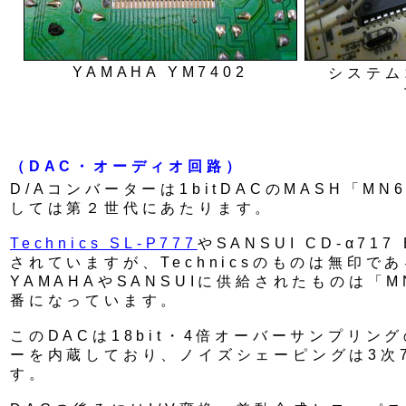
YAMAHA YM7402
システム
（DAC・オーディオ回路）
D/Aコンバーターは1bitDACのMASH「MN
しては第２世代にあたります。
Technics SL-P777
やSANSUI CD-α71
されていますが、Technicsのものは無印で
YAMAHAやSANSUIに供給されたものは「M
番になっています。
このDACは18bit・4倍オーバーサンプリン
ーを内蔵しており、ノイズシェーピングは3次
す。