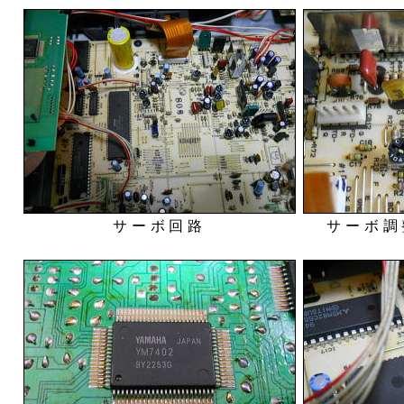
サーボ回路
サーボ調