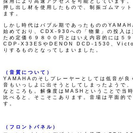
採用により高速アクセスを可能としています。
押し出し材を使用したもので、制振ゴムマット
ます。
しかし時代はバブル期であったもののYAMA
始めており、CDX-930への「物量」の投入
ため定価６９８００円とはいえ内容的には５９
CDP-X33ESやDENON DCD-1530、Vict
りするものとなってしまいました。
（音質について）
YAMAHAのそしプレーヤーとしては低音が
音もいっしよに出そうとしてしまったようで、
なところも。解像度はMASHということで当
比べると、そこそこあります。音場は平面的で
す。
（フロントパネル）