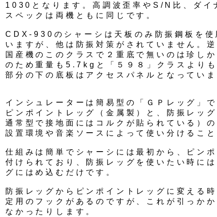
1030となります。高調波歪率やS/N比、ダ
スペックは両機ともに同じです。
CDX-930のシャーシは天板のみ防振鋼板を
いますが、他は防振対策がされていません。逆
国産機のこのクラスで２重底で無いのは珍しか
のため重量も5.7kgと「５９８」クラスより
部分の下の底板はアクセスパネルとなっていま
インシュレーターは簡易型の「ＧＰレッグ」で
ピンポイントレッグ（金属製）と、防振レッグ
通常型で接地面にはコルクが貼られている）の
設置環境や音楽ソースによって使い分けること
仕組みは簡単でシャーシには最初から、ピンポ
付けられており、防振レッグを使いたい時には
グにはめ込むだけです。
防振レッグからピンポイントレッグに変える時
定用のフックがあるのですが、これが引っかか
なかったりします。