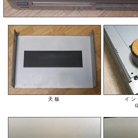
天板
イン