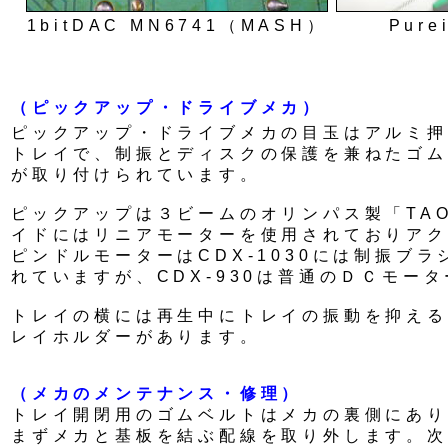
1bitDAC MN6741（MASH）
Pur
（ピックアップ・ドライブメカ）
ピックアップ・ドライブメカの目玉はアルミ押
トレイで、制振とディスクの保護を兼ねたゴム
が取り付けられています。
ピックアップは３ビームのオリンパス製「TAO
イドにはリニアモーターを使用されておりアク
ピンドルモーターはCDX-1030には制振ブ
れていますが、CDX-930は普通のＤＣモー
トレイの横には再生中にトレイの振動を抑える
レイホルダーがあります。
（メカのメンテナンス・修理）
トレイ開閉用のゴムベルトはメカの裏側にあり
まずメカと基板を結ぶ配線を取り外します。次