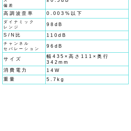
±0.5dB
ス
偏差
高調波歪率
0.003%以下
ダイナミック
98dB
レンジ
S/N比
110dB
チャンネル
96dB
セパレーション
幅435×高さ111×奥行
サイズ
342mm
消費電力
14W
重量
5.7kg