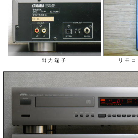
出力端子
リモコ