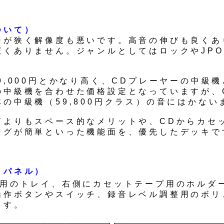
ついて）
ジが狭く解像度も悪いです。高音の伸びも良くあ
広くありません。ジャンルとしてはロックやJPO
9,000円とかなり高く、CDプレーヤーの中級
の中級機を合わせた価格設定となっていますが、
の中級機（59,800円クラス）の音にはかない
質よりもスペース的なメリットや、CDからカセ
ングが簡単といった機能面を、優先したデッキで
トパネル）
D用のトレイ、右側にカセットテープ用のホルダ
操作ボタンやスイッチ、録音レベル調整用のボリ
ます。