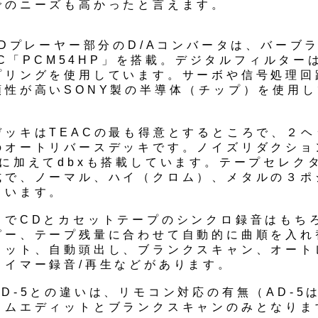
でのニーズも高かったと言えます。
CDプレーヤー部分のD/Aコンバータは、バーブ
DAC「PCM54HP」を搭載。デジタルフィルター
プリングを使用しています。サーボや信号処理回
頼性が高いSONY製の半導体（チップ）を使用
デッキはTEACの最も得意とするところで、２ヘ
のオートリバースデッキです。ノイズリダクショ
Cに加えてdbxも搭載しています。テープセレク
式で、ノーマル、ハイ（クロム）、メタルの３ポ
ています。
富でCDとカセットテープのシンクロ録音はもち
ピー、テープ残量に合わせて自動的に曲順を入れ
ィット、自動頭出し、ブランクスキャン、オート
タイマー録音/再生などがあります。
D-5との違いは、リモコン対応の有無（AD-5
イムエディットとブランクスキャンのみとなりま