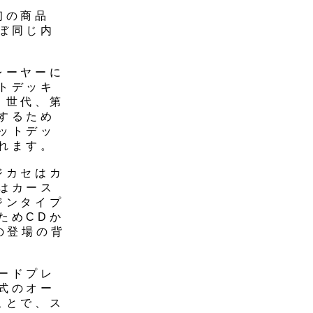
初の商品
ぼ同じ内
レーヤーに
トデッキ
２世代、第
するため
ットデッ
れます。
ジカセはカ
はカース
ジンタイプ
ためCDか
の登場の背
ードプレ
式のオー
ことで、ス