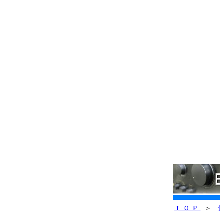
ＴＯＰ
＞