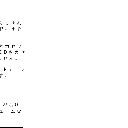
りません
P向けで
機とカセッ
CDもカセ
ません。
ットテープ
す。
ーがあり、
ュームな