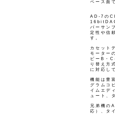
ペース面
AD-7の
16bit
バーサン
定性や信
す。
カセット
モーター
ビーB・
り替え方
に対応し
機能は豊
グラムコ
イムエデ
ュート、
兄弟機のA
応）、タ