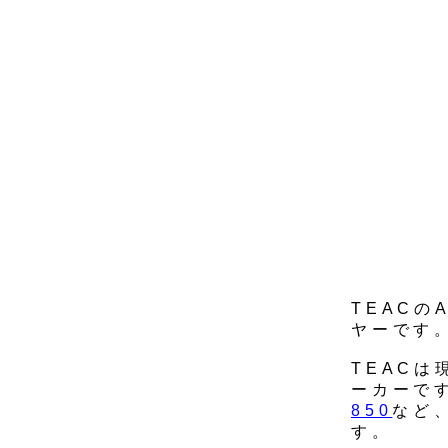
TEACの
ヤーです
TEAC
ーカーで
850
など
す。