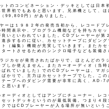
セットのコンビネーション・デッキとしては日本
ん世界初でもあると思います。兄弟機として、ほ
5（99,800円）がありました。
ーヤーは１９８２年の発売当初から、レコードプ
の時間表示や、プログラム機能などを持ちカセッ
が良いといわれていました。CDプレーヤーが第
と進歩するのに従い、カセットテープにダビング
ット（編集）機能が充実していきます。またカセ
スタートさせるためのシンクロ端子なども装備さ
Dラジカセが発売されたばかりで、ほとんどのラ
ープしか使えません。またカーオーディオ（当時
呼ばれていました）でのCDプレーヤーは、マガ
たばかりで、主力はカセットテープでした。この
トテープへのダビング需要が非常に高く、AD-7
たと思います。
のオーディオとしてはアンプにチューナー、レコ
カセットデッキというのが最低装備。つまり４段
ックではCDプレーヤーが入る場所が無いという