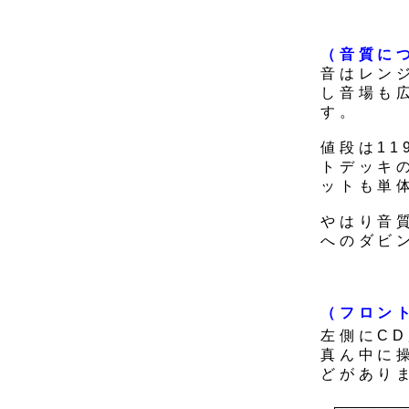
（音質に
音はレン
し音場も
す。
値段は11
トデッキ
ットも単体
やはり音
へのダビ
（フロン
左側にC
真ん中に
どがあり