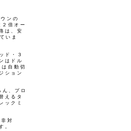
ラウンの
は２倍オー
路は、安
していま
ッド・３
ンはドル
タは自動切
ジション
ろん、プロ
替えるタ
レックミ
は非対
す。