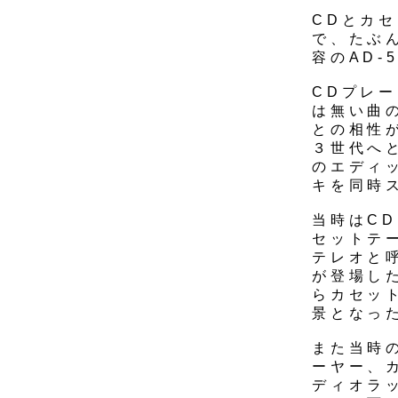
CDとカ
で、たぶ
容のAD-
CDプレ
は無い曲
との相性
３世代へ
のエディ
キを同時
当時はC
セットテ
テレオと
が登場し
らカセッ
景となっ
また当時
ーヤー、
ディオラ