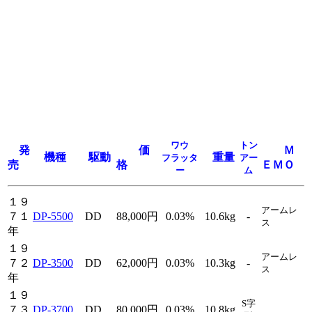
ワウ
トン
発
価
Ｍ
機種
駆動
重量
フラッタ
アー
売
格
ＥＭＯ
ー
ム
１９
アームレ
７１
DP-5500
DD
88,000円
0.03%
10.6kg
-
ス
年
１９
アームレ
７２
DP-3500
DD
62,000円
0.03%
10.3kg
-
ス
年
１９
S字
７３
DP-3700
DD
80,000円
0.03%
10.8kg