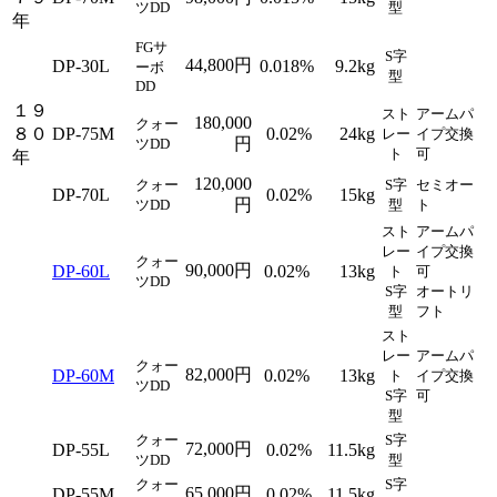
ツDD
型
年
FGサ
S字
44,800円
DP-30L
0.018%
9.2kg
ーボ
型
DD
１９
スト
アームパ
180,000
クォー
８０
DP-75M
0.02%
24kg
レー
イプ交換
円
ツDD
ト
可
年
120,000
クォー
S字
セミオー
DP-70L
0.02%
15kg
円
ツDD
型
ト
スト
アームパ
レー
イプ交換
クォー
90,000円
DP-60L
0.02%
13kg
ト
可
ツDD
S字
オートリ
型
フト
スト
レー
アームパ
クォー
82,000円
DP-60M
0.02%
13kg
ト
イプ交換
ツDD
S字
可
型
クォー
S字
72,000円
DP-55L
0.02%
11.5kg
ツDD
型
クォー
S字
65,000円
DP-55M
0.02%
11.5kg