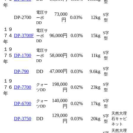
型
年
電圧サ
73,000
S字
DP-2700
0.03%
12kg
ーボ
円
型
DD
１９
電圧サ
S字
７４
DP-3700F
96,000円
0.03%
15kg
ーボ
型
DD
年
１９
電圧サ
S字
７５
DP-1700
58,000円
0.03%
11kg
ーボ
型
DD
年
S字
47,000円
DP-790
DD
0.03%
9.6kg
型
１９
198,000
クォー
S字
７６
DP-7700
0.02%
23kg
円
ツDD
型
年
140,000
クォー
S字
DP-6700
0.02%
17kg
円
ツDD
型
天然大理
129,000
S字
DP-3750
DD
0.03%
20kg
石キャビ
円
型
ネット
天然大理