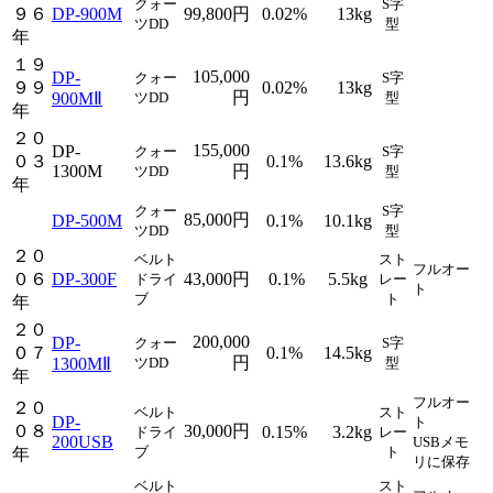
クォー
S字
９６
DP-900M
99,800円
0.02%
13kg
ツDD
型
年
１９
105,000
DP-
クォー
S字
９９
0.02%
13kg
円
900MⅡ
ツDD
型
年
２０
155,000
DP-
クォー
S字
０３
0.1%
13.6kg
1300M
円
ツDD
型
年
クォー
S字
85,000円
DP-500M
0.1%
10.1kg
ツDD
型
２０
ベルト
スト
フルオー
０６
DP-300F
43,000円
0.1%
5.5kg
ドライ
レー
ト
ブ
ト
年
２０
200,000
DP-
クォー
S字
０７
0.1%
14.5kg
円
1300MⅡ
ツDD
型
年
フルオー
２０
ベルト
スト
DP-
ト
０８
30,000円
0.15%
3.2kg
ドライ
レー
200USB
USBメモ
ブ
ト
年
リに保存
ベルト
スト