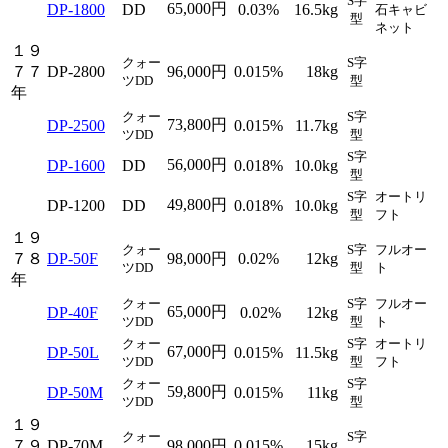
S字
65,000円
DP-1800
DD
0.03%
16.5kg
石キャビ
型
ネット
１９
クォー
S字
７７
DP-2800
96,000円
0.015%
18kg
ツDD
型
年
クォー
S字
73,800円
DP-2500
0.015%
11.7kg
ツDD
型
S字
56,000円
DP-1600
DD
0.018%
10.0kg
型
S字
オートリ
49,800円
DP-1200
DD
0.018%
10.0kg
型
フト
１９
クォー
S字
フルオー
７８
DP-50F
98,000円
0.02%
12kg
ツDD
型
ト
年
クォー
S字
フルオー
65,000円
DP-40F
0.02%
12kg
ツDD
型
ト
クォー
S字
オートリ
67,000円
DP-50L
0.015%
11.5kg
ツDD
型
フト
クォー
S字
59,800円
DP-50M
0.015%
11kg
ツDD
型
１９
クォー
S字
７９
DP-70M
98,000円
0.015%
15kg