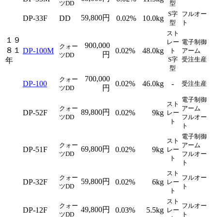
ツDD
型
S字
フルオー
59,800円
DP-33F
DD
0.02%
10.0kg
型
ト
スト
１９
レー
電子制御
900,000
クォー
８１
DP-100M
0.02%
48.0kg
ト
アーム
円
ツDD
S字
受注生産
年
型
700,000
クォー
DP-100
0.02%
46.0kg
-
受注生産
円
ツDD
電子制御
スト
クォー
アーム
89,800円
DP-52F
0.02%
9kg
レー
ツDD
フルオー
ト
ト
電子制御
スト
クォー
アーム
69,800円
DP-51F
0.02%
9kg
レー
ツDD
フルオー
ト
ト
スト
クォー
フルオー
59,800円
DP-32F
0.02%
6kg
レー
ツDD
ト
ト
スト
クォー
フルオー
49,800円
DP-12F
0.03%
5.5kg
レー
ツDD
ト