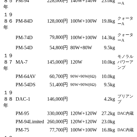
８５
PM-94
228,000円
140W+140W
23.0kg
ーA
年
１９
クォータ
８６
PM-84D
128,000円
100W+100W
19.8kg
ーA
年
クォータ
79,800円
PM-74D
100W+100W
14.3kg
ーA
PM-54D
54,800円
80W+80W
9.5kg
１９
モノラル
８７
MA-7
145,000円
120W
10.0kg
パワーア
ンプ
年
PM-64AV
60,700円
10.0kg
90W+90W(6Ω)
PM-54DS
51,400円
9.5kg
90W+90W(6Ω)
１９
プリアン
８８
DAC-1
146,000円
4.2kg
プ
年
PM-95
330,000円
120W+120W
27.2kg
DAC内蔵
PM-94Limited
260,000円
120W+120W
23.0kg
PM-75
77,700円
100W+100W
16.8kg
DAC内蔵