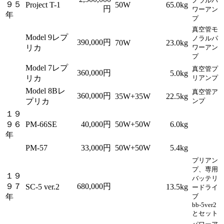
ノラルパ
９５
Project T-1
50W
65.0kg
円
ワーアン
年
プ
真空管モ
Model 9レプ
ノラルパ
390,000円
70W
23.0kg
リカ
ワーアン
プ
Model 7レプ
真空管プ
360,000円
5.0kg
リカ
リアンプ
Model 8Bレ
真空管ア
360,000円
35W+35W
22.5kg
プリカ
ンプ
１９
９６
PM-66SE
40,000円
50W+50W
6.0kg
年
PM-57
33,000円
50W+50W
5.4kg
プリアン
プ、専用
１９
バッテリ
９７
680,000円
SC-5 ver.2
13.5kg
ードライ
年
ブ
bb-5ver2
とセット