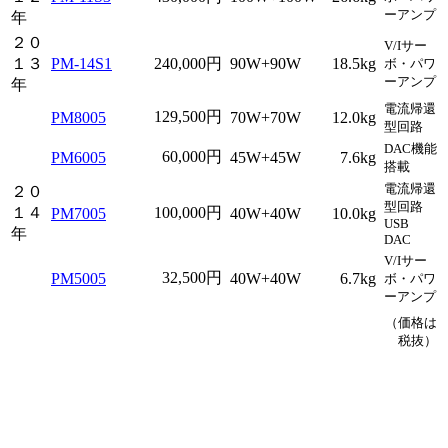
ーアンプ
年
２０
V/Iサー
１３
PM-14S1
240,000円
90W+90W
18.5kg
ボ・パワ
ーアンプ
年
電流帰還
129,500円
PM8005
70W+70W
12.0kg
型回路
DAC機能
60,000円
PM6005
45W+45W
7.6kg
搭載
電流帰還
２０
型回路
１４
100,000円
PM7005
40W+40W
10.0kg
USB
年
DAC
V/Iサー
32,500円
PM5005
40W+40W
6.7kg
ボ・パワ
ーアンプ
（価格は
税抜）