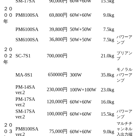
SM-17SA
90,000円
60W+60W
15.5kg
２０
００
PM8100SA
69,800円
60W+60W
9.0kg
年
PM6100SA
39,800円
50W+50W
7.5kg
パワーア
36,800円
SM6100SA
50W+50W
7.5kg
ンプ
２０
プリアン
０２
SC-7S1
700,000円
21.0kg
プ
年
モノラル
650000円
MA-9S1
300W
35.8kg
パワーア
ンプ
PM-14SA
230,000円
100W+100W
23.0kg
ver.2
PM-17SA
120,000円
60W+60W
16.0kg
ver.2
SM-17SA
パワーア
100,000円
60W+60W
15.5kg
ver.2
ンプ
マルチチ
２０
PM8100SA
ャンネル
０３
75,000円
60W+60W
9.0kg
ver.2
入出力端