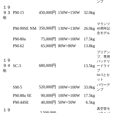
ンプ
１９
９３
PM-15
450,000円
150W+150W
32.0kg
年
マランツ
350,000円
PM-99SE NM
130W+130W
26.0kg
40周年記
念モデル
PM-80a
75,000円
100W+100W
17.5kg
PM-62
65,000円
80W+80W
13.8kg
プリアン
プ、専用
１９
バッテリ
９４
680,000円
SC-5
13.5kg
ードライ
ブ
年
bb-5とセ
ット
パワーア
520,000円
SM-5
100W+100W
33.0kg
ンプ
PM-88a SE
90,000円
100W+100W
17.5kg
PM-44SE
40,000円
50W+50W
6.5kg
真空管モ
１９
2,500,000